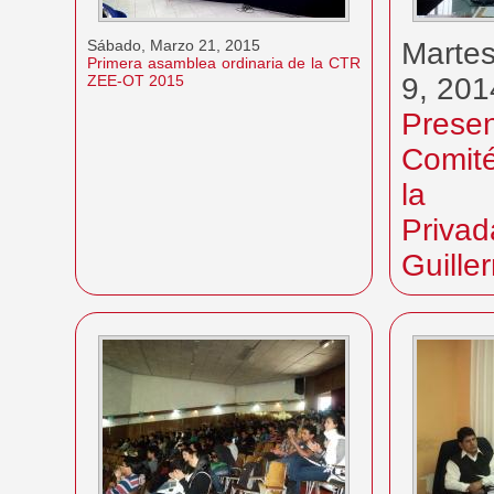
Sábado, Marzo 21, 2015
Martes
Primera asamblea ordinaria de la CTR
ZEE-OT 2015
9, 201
Prese
Comité
la U
Priva
Guille