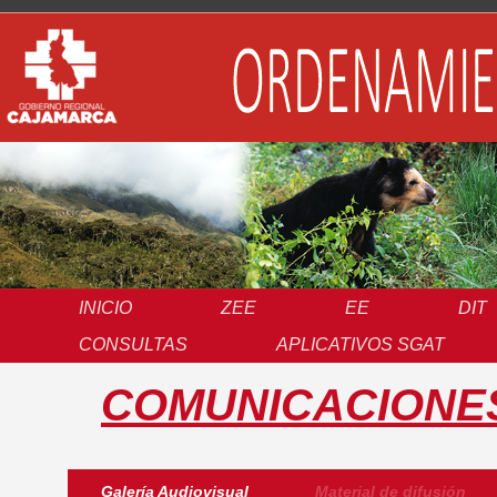
INICIO
ZEE
EE
DIT
CONSULTAS
APLICATIVOS SGAT
COMUNICACIONE
Galería Audiovisual
Material de difusión