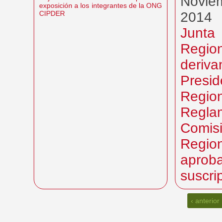
Novie
exposición a los integrantes de la ONG
CIPDER
2014
Junta
Regio
deri
Presid
Reg
Regla
Comis
Regio
apro
suscri
‹ anterior